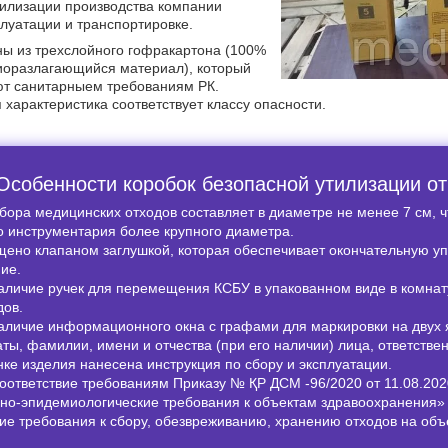
тилизации производства компании
луатации и транспортировке.
ны из трехслойного гофракартона (100%
биоразлагающийся материал), который
ют санитарныем требованиям РК.
 характеристика соответствует классу опасности.
Особенности коробок безопасной утилизации о
бора медицинских отходов составляет в диаметре не менее 7 см, 
о инструментария более крупного диаметра.
ено клапаном заглушкой, которая обеспечивает окончательную уп
ие.
аличие ручек для перемещения КСБУ в упакованном виде в комнат
дов.
аличие информационного окна с графами для маркировки на двух я
ты, фамилии, имени и отчества (при его наличии) лица, ответствен
ке изделия нанесена инструкция по сбору и эксплуатации.
оответствие требованиям Приказу № ҚР ДСМ -96/2020 от 11.08.202
но-эпидемиологические требования к объектам здравоохранения» 
ие требования к сбору, обезвреживанию, хранению отходов на объ