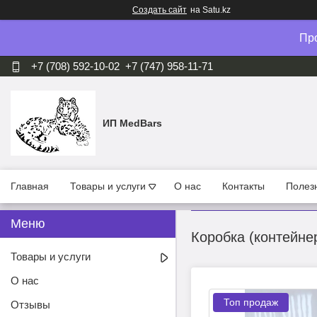
Создать сайт
на Satu.kz
Про
+7 (708) 592-10-02
+7 (747) 958-11-71
ИП MedBars
Главная
Товары и услуги
О нас
Контакты
Полезн
Коробка (контейне
Товары и услуги
О нас
Топ продаж
Отзывы