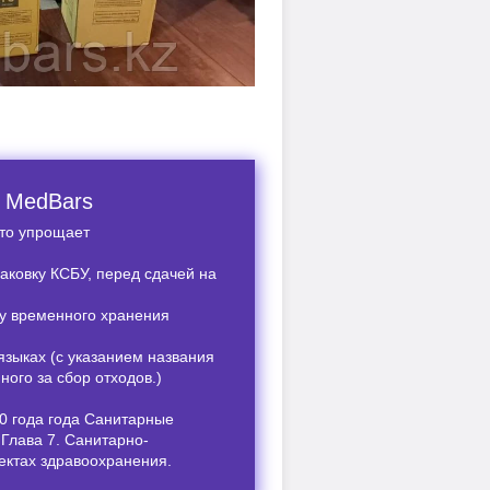
т MedBars
что упрощает
аковку КСБУ, перед сдачей на
у временного хранения
зыках (с указанием названия
ного за сбор отходов.)
0 года года Санитарные
Глава 7. Санитарно-
ектах здравоохранения.