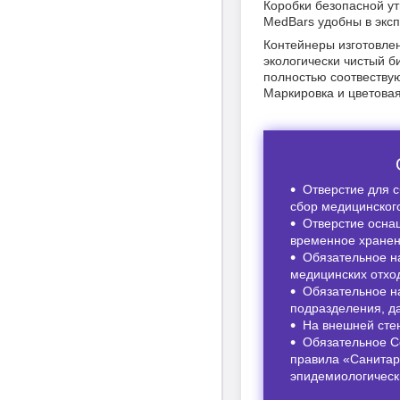
Коробки безопасной у
MedBars удобны в эксп
Контейнеры изготовле
экологически чистый 
полностью соотвеству
Маркировка и цветовая
Отверстие для с
сбор медицинског
Отверстие оснащ
временное хранен
Обязательное н
медицинских отхо
Обязательное н
подразделения, да
На внешней стен
Обязательное С
правила «Санитар
эпидемиологическ