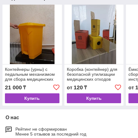
Контейнеры (урны) с
Коробка (контейнер) для
Ёмко
педальным механизмом
безопасной утилизации
сбор
для сбора медицинских
медицинских отходов
инст
отходов объемом 50 л.
биол
21 000
120
₸
от
₸
от
отхо
"Г"
Купить
Купить
О нас
Рейтинг не сформирован
Менее 5 отзывов за последний год